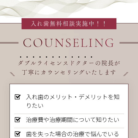
入れ歯無料相談実施中！！
COUNSELING
ダ
ブ
ル
ラ
イ
セ
ン
ス
ド
ク
タ
ー
の院長が
丁寧にカウンセリングいたします
入れ歯のメリット・デメリットを知
りたい
治療費や治療期間について知りたい
歯を失った場合の治療で悩んでいる