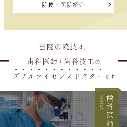
院長・医院紹介
当院の院長
は、
歯科医師
歯科技工
と
の
ダ
ブ
ル
ラ
イ
セ
ン
ス
ド
ク
タ
ー
です