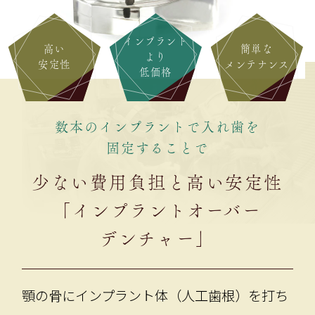
インプラント
高い
簡単な
より
安定性
メンテナンス
低価格
数本のインプラントで入れ歯を
固定することで
少ない費用負担と高い安定性
「インプラントオーバー
デンチャー」
顎の骨にインプラント体（人工歯根）を打ち