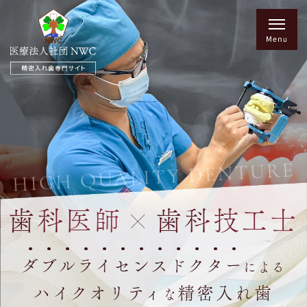
HIGH QUALITY DENTURE
歯科医師
歯科技工士
ダ
ブ
ル
ラ
イ
セ
ン
ス
ド
ク
タ
ー
による
ハイクオリティ
精密入れ歯
な