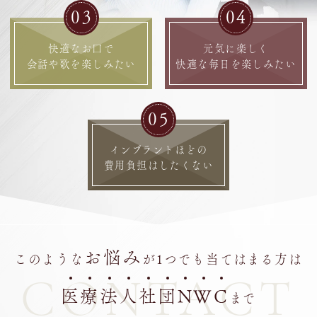
03
04
快適なお口で
元気に楽しく
会話や歌を楽しみたい
快適な毎日を楽しみたい
05
インプラントほどの
費用負担はしたくない
お悩み
このような
が1つでも当てはまる方は
CONTACT
医
療
法
人
社
団
N
W
C
まで