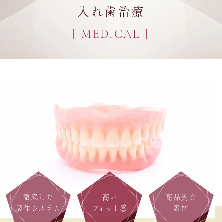
入れ歯治療
[ MEDICAL ]
徹底した
高い
高品質な
製作システム
フィット感
素材